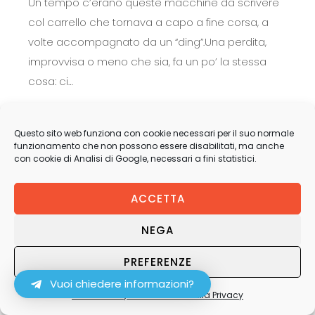
Un tempo c’erano queste macchine da scrivere
col carrello che tornava a capo a fine corsa, a
volte accompagnato da un “ding”.Una perdita,
improvvisa o meno che sia, fa un po’ la stessa
cosa: ci…
LEGGI TUTTO
Questo sito web funziona con cookie necessari per il suo normale
funzionamento che non possono essere disabilitati, ma anche
con cookie di Analisi di Google, necessari a fini statistici.
ACCETTA
© 2021 ROBERTA ARLETTI – SPAZIO EMERGO – ALL RIGHTS RESERVED
NEGA
PREFERENZE
Vuoi chiedere informazioni?
Cookie Policy
Dichiarazione sulla Privacy