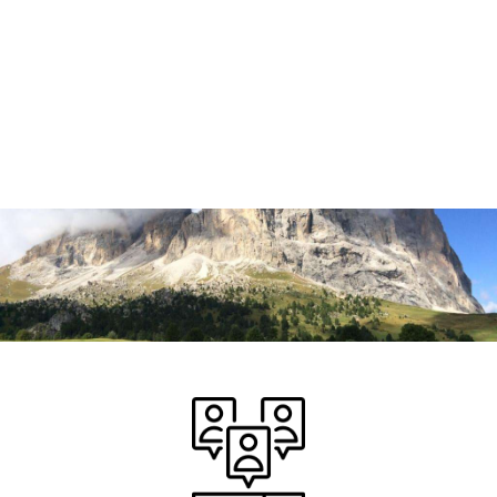
Pessoa scrive che una delle nostre
certezze è che abbiamo bisogno di
continuare, perché in fin dei conti, è
“nel frattempo” che accadono le
cose migliori.