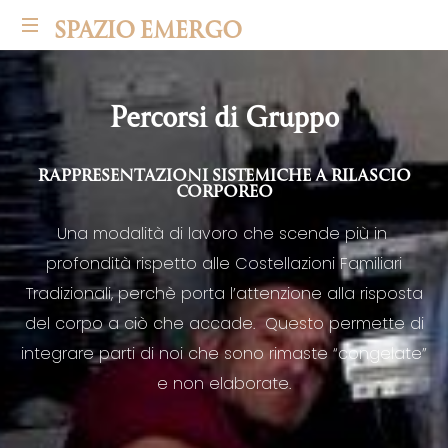
SPAZIO EMERGO
Percorsi di Gruppo
RAPPRESENTAZIONI SISTEMICHE A RILASCIO
CORPOREO
Una modalità di lavoro che scende più in
profondità rispetto alle Costellazioni Familiari
Tradizionali, perchè porta l’attenzione alla risposta
del corpo a
ciò che accade. Questo permette di
integrare parti di noi che sono rimaste “congelate”
e non elaborate.